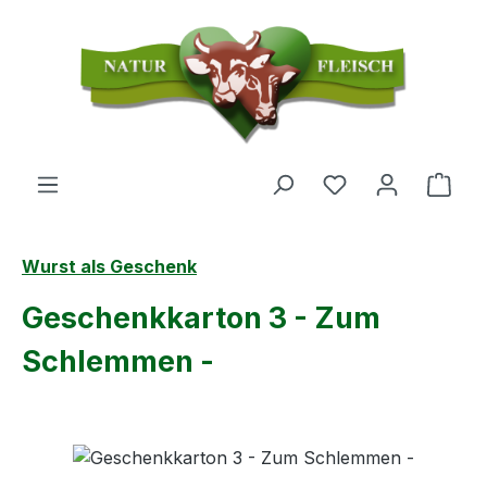
Zum Hauptinhalt springen
Du hast 0 Produ
Ware
Wurst als Geschenk
Geschenkkarton 3 - Zum
Schlemmen -
Bildergalerie überspringen