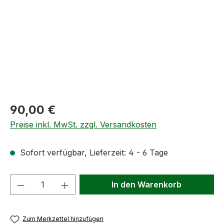
Regulärer Preis:
90,00 €
Preise inkl. MwSt. zzgl. Versandkosten
Sofort verfügbar, Lieferzeit: 4 - 6 Tage
Produkt Anzahl: Gib den gewünschten We
In den Warenkorb
Zum Merkzettel hinzufügen