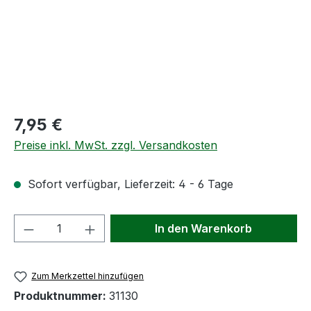
Regulärer Preis:
7,95 €
Preise inkl. MwSt. zzgl. Versandkosten
Sofort verfügbar, Lieferzeit: 4 - 6 Tage
Produkt Anzahl: Gib den gewünschten We
In den Warenkorb
Zum Merkzettel hinzufügen
Produktnummer:
31130