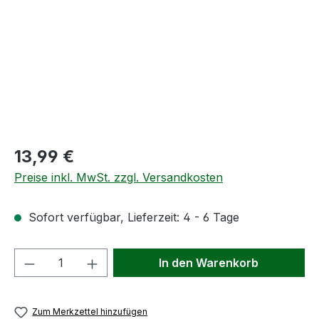
Regulärer Preis:
13,99 €
Preise inkl. MwSt. zzgl. Versandkosten
Sofort verfügbar, Lieferzeit: 4 - 6 Tage
Produkt Anzahl: Gib den gewünschten We
In den Warenkorb
Zum Merkzettel hinzufügen