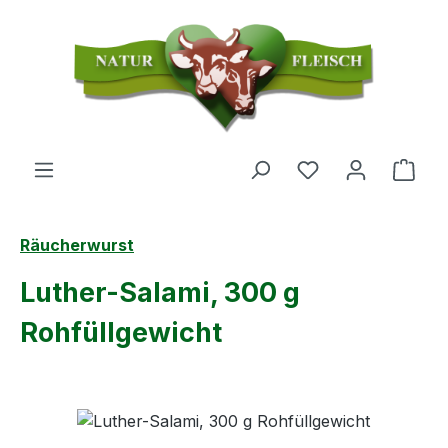
Zum Hauptinhalt springen
Du hast 0 Produ
Ware
Räucherwurst
Luther-Salami, 300 g
Rohfüllgewicht
Bildergalerie überspringen